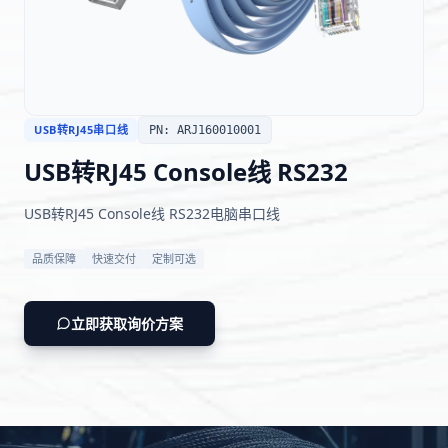
한국어
日本語
العربية
Русский
Deutsch
Français
USB转RJ45串口线
PN: ARJ160010001
Português
Español
USB转RJ45 Console线 RS232
ไทย
Tiếng Việt
USB转RJ45 Console线 RS232电脑串口线
Italiano
中文
品质保障
快速交付
定制可选
立即获取询价方案