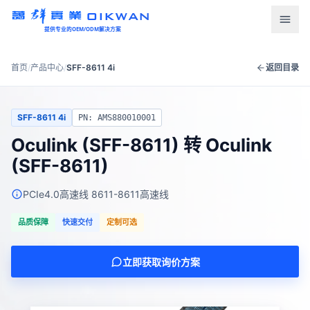
OIKWAN
提供专业的OEM/ODM解决方案
首页
首页
/
产品中心
/
SFF-8611 4i
返回目录
产品中心
SFF-8611 4i
PN: AMS880010001
新闻资讯
Oculink (SFF-8611) 转 Oculink
(SFF-8611)
下载中心
PCIe4.0高速线 8611-8611高速线
关于我们
品质保障
快速交付
定制可选
联系我们
立即获取询价方案
语言
English
Türkçe