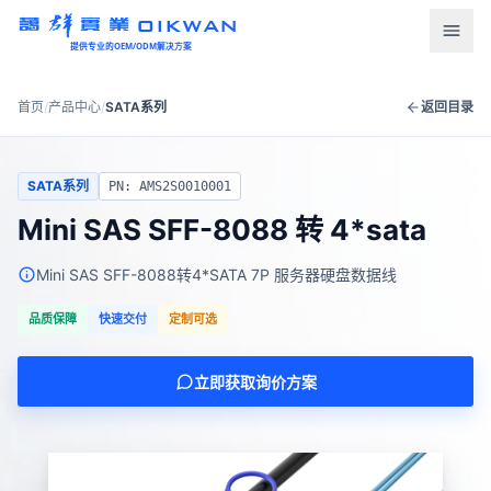
OIKWAN
提供专业的OEM/ODM解决方案
首页
首页
/
产品中心
/
SATA系列
返回目录
产品中心
SATA系列
PN: AMS2S0010001
新闻资讯
Mini SAS SFF-8088 转 4*sata
下载中心
Mini SAS SFF-8088转4*SATA 7P 服务器硬盘数据线
关于我们
品质保障
快速交付
定制可选
联系我们
立即获取询价方案
语言
English
Türkçe