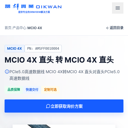
OIKWAN
提供专业的OEM/ODM解决方案
首页
首页
/
产品中心
/
MCIO 4X
返回目录
产品中心
MCIO 4X
PN: AMSFF0010004
新闻资讯
MCIO 4X 直头 转 MCIO 4X 直头
下载中心
PCIe5.0高速数据线 MCIO 4X转MCIO 4X 直头对直头PCIe5.0
高速数据线
关于我们
品质保障
快速交付
定制可选
联系我们
立即获取询价方案
语言
English
Türkçe