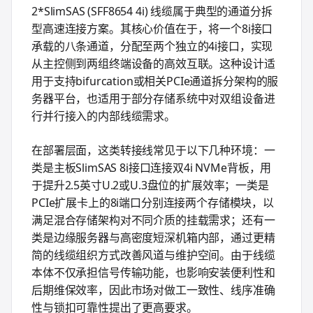
2*SlimSAS (SFF8654 4i) 线缆属于典型的通道分拆
型高速连接方案。其核心价值在于，将一个8i接口
承载的八条通道，分配至两个独立的4i接口，实现
从主控侧到两组终端设备的高效互联。这种设计适
用于支持bifurcation或相关PCIe通道拆分架构的服
务器平台，也适用于部分存储系统中对双组设备进
行并行接入的内部线缆需求。
在部署层面，这类转接线常见于以下几种环境：一
类是主板SlimSAS 8i接口连接双4i NVMe背板，用
于提升2.5英寸U.2或U.3盘位的扩展效率；一类是
PCIe扩展卡上的8i端口分别连接两个存储模块，以
满足混合存储架构对不同介质的挂载需求；还有一
类是边缘服务器与高密度短深机箱内部，通过更精
简的线缆组织方式改善风道与维护空间。由于线缆
本体不仅承担信号传输功能，也影响安装便利性和
后期维保效率，因此市场对做工一致性、线序准确
性与锁扣可靠性提出了更高要求。