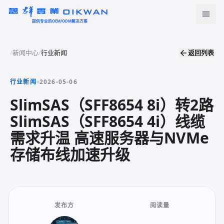
OIKWAN
提供专业的OEM/ODM解决方案
首页
/
新闻中心
/
行业新闻
返回列表
返回列表
产品中心
行业新闻
2026-05-06
新闻资讯
SlimSAS（SFF8654 8i）转2路
SlimSAS（SFF8654 4i）线缆
下载中心
需求升温 高速服务器与NVMe
关于我们
存储布线加速升级
联系我们
语言
发布方
阅读量
English
Türkçe