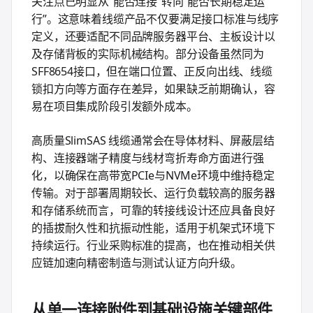
关注点已明显从“能否连接”转向“能否长期稳定运
行”。这意味着线缆产品不仅要满足接口标准与线序
定义，还要适配不同品牌服务器平台、主板设计以
及存储背板的实际机械结构。部分设备虽然同为
SFF8654接口，但在端口位置、正反向出线、线缆
锁扣方向等方面存在差异，如果缺乏前期确认，容
易在项目集成阶段引发额外成本。
高质量SlimSAS 线缆通常会在导体材料、屏蔽层结
构、连接器端子精度与线材弯折寿命方面进行强
化，以确保在高带宽PCIe与NVMe环境中维持稳定
传输。对于部署周期较长、运行负载较高的服务器
和存储系统而言，可靠的转接线设计还应具备良好
的插拔耐久性和抗振动性能，适用于机架式环境下
持续运行。行业采购标准的提高，也在推动相关供
应链加速向精密制造与测试认证方向升级。
从单一连接附件到基础设施关键部件