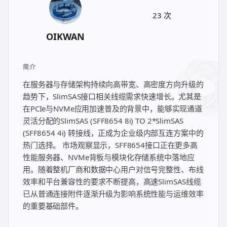
한국어
日本語
23 次
العربية
Русский
OIKWAN
Deutsch
Français
简介
Português
Español
在服务器与存储架构持续向高带宽、高密度方向升级的
ไทย
Tiếng Việt
趋势下，SlimSAS接口相关线缆需求快速增长。尤其是
在PCIe与NVMe应用加速普及的背景中，能够实现通道
Italiano
中文
灵活分配的SlimSAS (SFF8654 8i) TO 2*SlimSAS
(SFF8654 4i) 转接线，正成为企业级内部互连方案中的
热门选择。 市场观察显示，SFF8654接口正在更多高
性能服务器、NVMe背板与模块化存储系统中落地应
用。随着整机厂商和数据中心用户对信号完整性、布线
效率和平台兼容性的要求不断提高，高速SlimSAS线缆
已从普通连接附件逐渐升级为影响系统性能与运维效率
的重要基础部件。